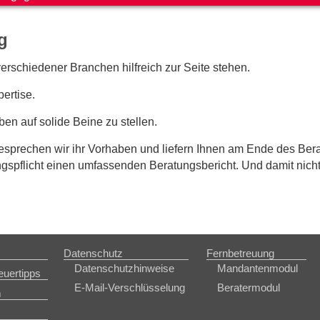
g
rschiedener Branchen hilfreich zur Seite stehen.
ertise.
ben auf solide Beine zu stellen.
esprechen wir ihr Vorhaben und liefern Ihnen am Ende des Be
gspflicht einen umfassenden Beratungsbericht. Und damit nich
Datenschutz
Fernbetreuung
Datenschutzhinweise
Mandantenmodul
euertipps
E-Mail-Verschlüsselung
Beratermodul
m