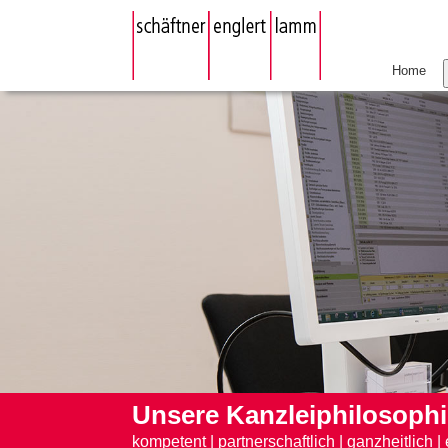
Home
Unsere Kanzleiphilosophi
kompetent
|
partnerschaftlich
|
ganzheitlich
|