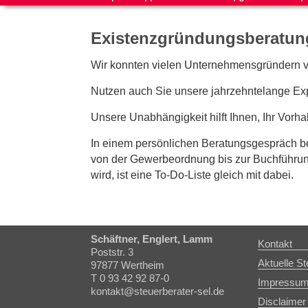
Existenzgründungsberatun
Wir konnten vielen Unternehmensgründern ve
Nutzen auch Sie unsere jahrzehntelange Exp
Unsere Unabhängigkeit hilft Ihnen, Ihr Vorha
In einem persönlichen Beratungsgespräch b
von der Gewerbeordnung bis zur Buchführun
wird, ist eine To-Do-Liste gleich mit dabei.
Schäftner, Englert, Lamm
Kontakt
Poststr. 3
Aktuelle St
97877 Wertheim
T 0 93 42 92 87-0
Impressu
kontakt@steuerberater-sel.de
Disclaimer