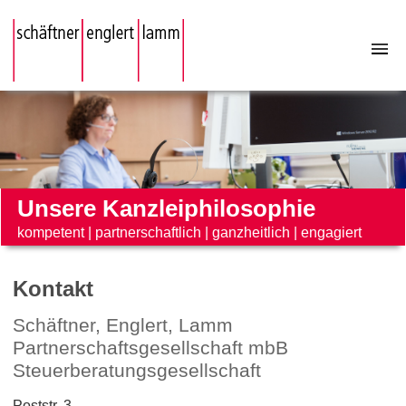
Unsere Kanzleiphilosophie
kompetent
|
partnerschaftlich
|
ganzheitlich
|
engagiert
Kontakt
Schäftner, Englert, Lamm
Partnerschaftsgesellschaft mbB
Steuerberatungsgesellschaft
Poststr. 3